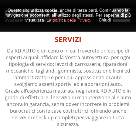
Questo sito utilizza cookie, anche di terze parti. Continuando la
navigazione acconsenti all’ utilizzo degli stessi. Per saperne di più
visualizza
La politica della Privacy
Chiudi
SERVIZI
Da RD AUTO è un centro in cui troverete un'equipe di
esperti ai quali affidare la Vostra autovettura, per ogni
tipologia di servizio: lavori di carrozzeria, riparazioni
meccaniche, tagliandi, gommista, sostituzione freni ed
ammortizzatori e per i più appassionati di auto
svolgiamo assetti sportivi ed elaborazioni auto.
Grazie all’esperienza maturata negli anni, RD AUTO è in
grado di effettuare il servizio di manutenzione alle auto
ancora in garanzia, senza dover incorrere in problemi
burocratici con le case costruttrici, offrendo anche
servizi di check-up completi per viaggiare in tutta
sicurezza.